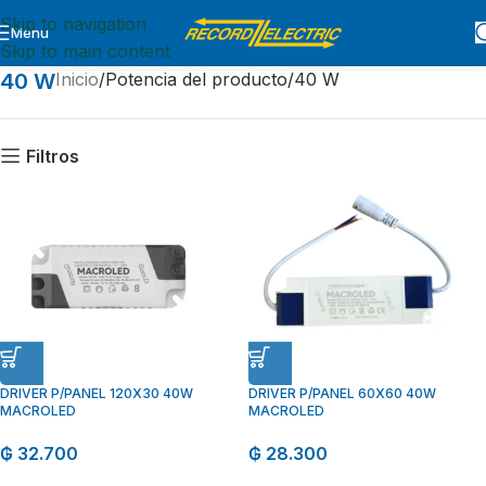
Skip to navigation
Menu
Skip to main content
40 W
Inicio
Potencia del producto
40 W
Filtros
DRIVER P/PANEL 120X30 40W
DRIVER P/PANEL 60X60 40W
MACROLED
MACROLED
₲
32.700
₲
28.300