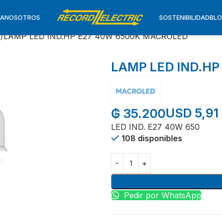
TA
NOSOTROS
SOSTENIBILIDAD
BL
D
LAMP LED IND.HP E27 40W 6500K MACROLED
LAMP LED IND.H
USD 5,91
₲
35.200
LED IND. E27 40W 650
108 disponibles
Pedir por WhatsApp