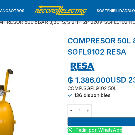
TA
NOSOTROS
SOSTENIBILIDAD
BL
MPRESOR 50L 8BAR 3,3LTS/S 2HP 2P 220V SGFL9102 R
COMPRESOR 50L 8
SGFL9102 RESA
USD 2
₲
1.386.000
COMP.SGFL9102 50L
136 disponibles
Pedir por WhatsApp