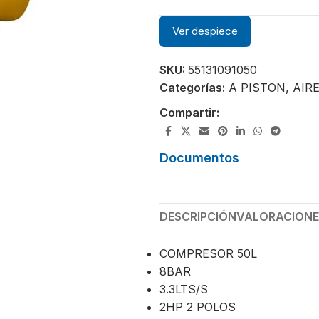
Ver despiece
SKU:
55131091050
Categorías:
A PISTON
,
AIR
Compartir:
Documentos
DESCRIPCIÓN
VALORACIONES
COMPRESOR 50L
8BAR
3.3LTS/S
2HP 2 POLOS