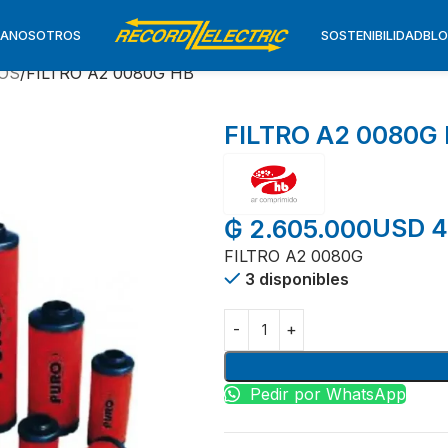
TA
NOSOTROS
SOSTENIBILIDAD
BL
ROS
FILTRO A2 0080G HB
FILTRO A2 0080G
USD 4
₲
2.605.000
FILTRO A2 0080G
3 disponibles
Pedir por WhatsApp