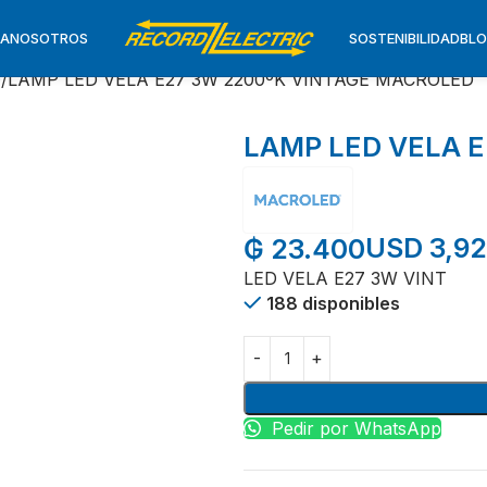
TA
NOSOTROS
SOSTENIBILIDAD
BL
D
LAMP LED VELA E27 3W 2200ºK VINTAGE MACROLED
LAMP LED VELA 
USD 3,92
₲
23.400
LED VELA E27 3W VINT
188 disponibles
Pedir por WhatsApp