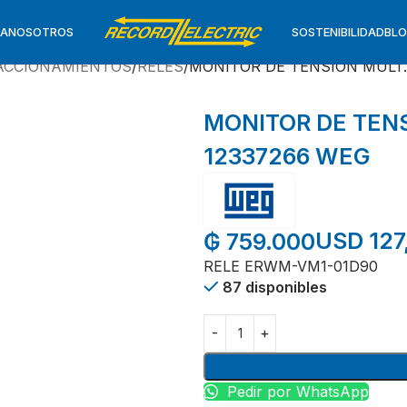
TA
NOSOTROS
SOSTENIBILIDAD
BL
ACCIONAMIENTOS
RELES
MONITOR DE TENSION MULT.
MONITOR DE TEN
12337266 WEG
USD 127
₲
759.000
RELE ERWM-VM1-01D90
87 disponibles
Pedir por WhatsApp