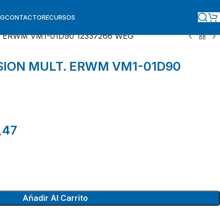
OG
CONTACTO
RECURSOS
 ERWM VM1-01D90 12337266 WEG
SION MULT. ERWM VM1-01D90
,47
Añadir Al Carrito