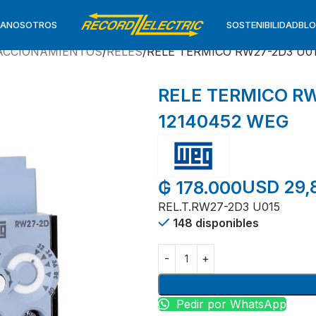
TA
NOSOTROS
SOSTENIBILIDAD
BL
ACCIONAMIENTOS
RELES
RELE TERMICO RW27-2D3 U01
RELE TERMICO RW
12140452 WEG
USD 29,
₲
178.000
REL.T.RW27-2D3 U015
148 disponibles
Pedir por WhatsApp