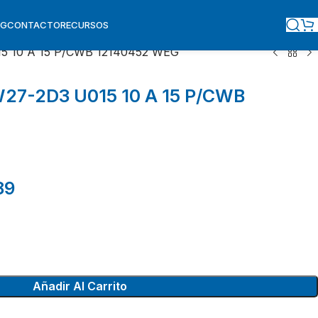
OG
CONTACTO
RECURSOS
5 10 A 15 P/CWB 12140452 WEG
27-2D3 U015 10 A 15 P/CWB
89
Añadir Al Carrito