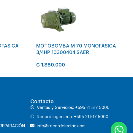
FASICA
MOTOBOMBA M 70 MONOFASICA
3/4HP 10300404 SAER
₲
1.880.000
Contacto
Ventas y Servicios: +595 21 517 5000
Record Ingeniería: +595 21 517 5000
 REPARACIÓN
info@recordelectric.com