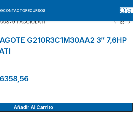
OG
CONTACTO
RECURSOS
00879 FAGGIOLATI
GOTE G210R3C1M30AA2 3″ 7,6HP
ATI
6358,56
Añadir Al Carrito