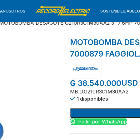
TA
NOSOTROS
SOSTENIBILIDAD
BL
MOTOBOMBA DESAGOTE G210R3C1M30AA2 3″ 7,6HP 70
MOTOBOMBA DESA
7000879 FAGGIOL
USD 
₲
38.540.000
MB.D.G210R3C1M30AA2
1 disponibles
Pedir por WhatsApp