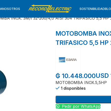
TA
NOSOTROS
SOSTENIBILIDAD
BL
BA INOX. 3M/I 32-200/4,0 AISI 304 TRIFASICO 5,5 HP
MOTOBOMBA INOX. 
TRIFASICO 5,5 HP
USD 
₲
10.448.000
MOTOBOMBA INOX.5,5HP
1 disponibles
Pedir por WhatsApp