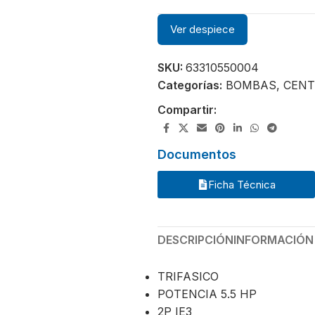
Ver despiece
SKU:
63310550004
Categorías:
BOMBAS
,
CENT
Compartir:
Documentos
Ficha Técnica
DESCRIPCIÓN
INFORMACIÓN
TRIFASICO
POTENCIA 5.5 HP
2P IE3