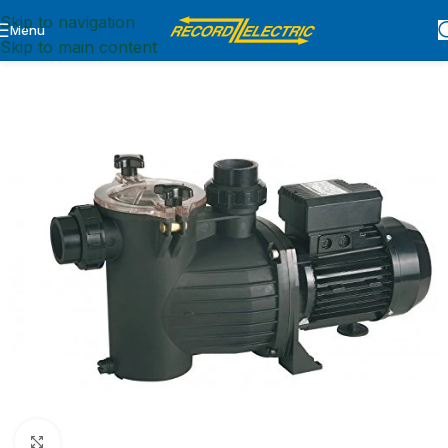
Skip to navigation
Menu
Inicio
BOMBAS
MOTOBOMBAS
CENTRIFUGAS
Skip to main content
Click para agrandar