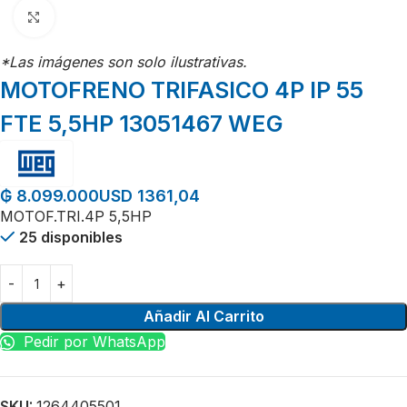
Click para agrandar
*Las imágenes son solo ilustrativas.
MOTOFRENO TRIFASICO 4P IP 55
FTE 5,5HP 13051467 WEG
USD 1361,04
₲
8.099.000
MOTOF.TRI.4P 5,5HP
25 disponibles
Añadir Al Carrito
Pedir por WhatsApp
SKU:
1264405501