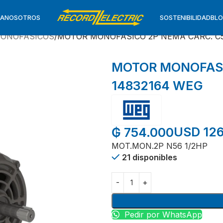
TA
NOSOTROS
SOSTENIBILIDAD
BL
ONOFASICOS
MOTOR MONOFASICO 2P NEMA CARC. C56
MOTOR MONOFASIC
14832164 WEG
USD 126
₲
754.000
MOT.MON.2P N56 1/2HP
21 disponibles
Pedir por WhatsApp