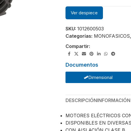
Ver despiece
SKU:
1012600503
Categorías:
MONOFASICOS
Compartir:
Documentos
Dimensional
DESCRIPCIÓN
INFORMACIÓN
MOTORES ELÉCTRICOS CO
DISPONIBLES EN DIVERSA
CON AISLACIÓN CLASE B